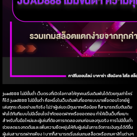
juad888 ไม่มีขั้นต่ำ เว็บตรงที่เปิดโอกาสให้ทุกคนเริ่มเดิมพันได้ด้วยทุนเท่าไหร่
ก็ได้ juad888 ไม่มีขั้นต่ำ คือหนึ่งในเว็บเดิมพันที่ออกแบบมาเพื่อตอบโจทย์ผู้
เล่นทุกระดับอย่างแท้จริง ไม่ว่าผู้เล่นจะมีทุนมากหรือน้อย ก็สามารถเริ่มต้นเดิม
พันได้ทันทีแบบไม่มีเงื่อนไขจำกัดยอดฝากหรือยอดถอน ทำให้เป็นเว็บที่เหมาะ
สำหรับทั้งมือใหม่และผู้เล่นที่ต้องการทดลองเกมก่อนลงทุนจริง การไม่มีขั้นต่ำ
ช่วยลดแรงกดดันและเพิ่มความยืดหยุ่นให้กับผู้เล่นในการจัดการเงินทุนได้ดีขึ้น
ผู้เล่นสามารถฝากเพียง 1 บาทก็สามารถเริ่มเล่นเกมสล็อตหรือเกมคาสิโนต่างๆ