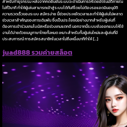
สำหรับทำธุรกรรม หลังจากกดยืนยันระบบจะดำเนินการให้โดยอัตโนมัติภายใน
ไม่กี่วินาที ทำให้ผู้เล่นสามารถเข้าสู่ระบบได้ทันทีโดยไม่ต้องรอแอดมินอนุมัติ
ความรวดเร็วของระบบ สมัครง่าย นี้ช่วยประหยัดเวลาและทำให้ผู้เล่นไม่พลาด
ช่วงเวลาสำคัญของการเดิมพัน ซึ่งเป็นประโยชน์อย่างมากสำหรับผู้เล่นที่
ต้องการเข้าร่วมเกมโบนัสหรือช่วงเกมแตกดี นอกจากนี้ระบบยังออกแบบให้ใช้
งานได้ง่ายด้วยเมนูภาษาไทยทั้งหมด เหมาะสำหรับทั้งผู้เล่นใหม่และผู้เล่นที่มี
ประสบการณ์ การสมัครสมาชิกในเวลาไม่ถึงหนึ่งนาทีทำให้ […]
juad888 รวมค่ายสล็อต