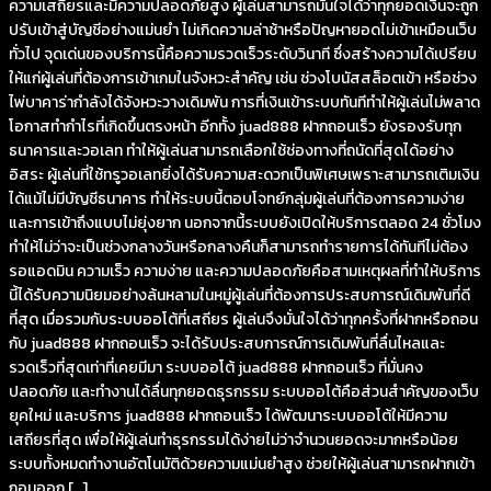
ความเสถียรและมีความปลอดภัยสูง ผู้เล่นสามารถมั่นใจได้ว่าทุกยอดเงินจะถูก
ปรับเข้าสู่บัญชีอย่างแม่นยำ ไม่เกิดความล่าช้าหรือปัญหายอดไม่เข้าเหมือนเว็บ
ทั่วไป จุดเด่นของบริการนี้คือความรวดเร็วระดับวินาที ซึ่งสร้างความได้เปรียบ
ให้แก่ผู้เล่นที่ต้องการเข้าเกมในจังหวะสำคัญ เช่น ช่วงโบนัสสล็อตเข้า หรือช่วง
ไพ่บาคาร่ากำลังได้จังหวะวางเดิมพัน การที่เงินเข้าระบบทันทีทำให้ผู้เล่นไม่พลาด
โอกาสทำกำไรที่เกิดขึ้นตรงหน้า อีกทั้ง juad888 ฝากถอนเร็ว ยังรองรับทุก
ธนาคารและวอเลท ทำให้ผู้เล่นสามารถเลือกใช้ช่องทางที่ถนัดที่สุดได้อย่าง
อิสระ ผู้เล่นที่ใช้ทรูวอเลทยิ่งได้รับความสะดวกเป็นพิเศษเพราะสามารถเติมเงิน
ได้แม้ไม่มีบัญชีธนาคาร ทำให้ระบบนี้ตอบโจทย์กลุ่มผู้เล่นที่ต้องการความง่าย
และการเข้าถึงแบบไม่ยุ่งยาก นอกจากนี้ระบบยังเปิดให้บริการตลอด 24 ชั่วโมง
ทำให้ไม่ว่าจะเป็นช่วงกลางวันหรือกลางคืนก็สามารถทำรายการได้ทันทีไม่ต้อง
รอแอดมิน ความเร็ว ความง่าย และความปลอดภัยคือสามเหตุผลที่ทำให้บริการ
นี้ได้รับความนิยมอย่างล้นหลามในหมู่ผู้เล่นที่ต้องการประสบการณ์เดิมพันที่ดี
ที่สุด เมื่อรวมกับระบบออโต้ที่เสถียร ผู้เล่นจึงมั่นใจได้ว่าทุกครั้งที่ฝากหรือถอน
กับ juad888 ฝากถอนเร็ว จะได้รับประสบการณ์การเดิมพันที่ลื่นไหลและ
รวดเร็วที่สุดเท่าที่เคยมีมา ระบบออโต้ juad888 ฝากถอนเร็ว ที่มั่นคง
ปลอดภัย และทำงานได้ลื่นทุกยอดธุรกรรม ระบบออโต้คือส่วนสำคัญของเว็บ
ยุคใหม่ และบริการ juad888 ฝากถอนเร็ว ได้พัฒนาระบบออโต้ให้มีความ
เสถียรที่สุด เพื่อให้ผู้เล่นทำธุรกรรมได้ง่ายไม่ว่าจำนวนยอดจะมากหรือน้อย
ระบบทั้งหมดทำงานอัตโนมัติด้วยความแม่นยำสูง ช่วยให้ผู้เล่นสามารถฝากเข้า
ถอนออก […]