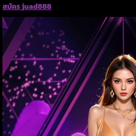
สมัคร juad888