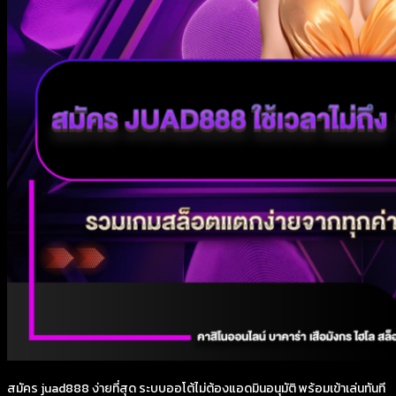
สมัคร juad888 ง่ายที่สุด ระบบออโต้ไม่ต้องแอดมินอนุมัติ พร้อมเข้าเล่นทันที