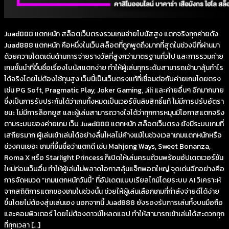
Juad888 แตกหนัก สล็อตเว็บตรงรวมเกมจ่ายโบนัสสูง แตกจริงทุกค่ายดัง
Juad888 แตกหนัก คือหนึ่งในเว็บสล็อตที่ถูกพูดถึงมากที่สุดในช่วงปีที่ผ่านมา
ด้วยความโดดเด่นด้านการจ่ายรางวัลที่สูงกว่ามาตรฐานทั่วไป และการรวมค่าย
เกมชั้นนำที่ขึ้นชื่อเรื่องโบนัสแตกง่าย ทำให้ผู้เล่นทุกระดับสามารถเข้ามาลุ้นกำไร
ได้จริงโดยไม่ต้องใช้ทุนสูง เว็บนี้เป็นเว็บตรงแท้ที่เชื่อมต่อกับค่ายเกมโดยตรง
เช่น PG Soft, Pragmatic Play, Joker Gaming, Jili และค่ายอื่นๆ อีกมากมาย
ซึ่งเป็นการรับประกันได้ว่าเกมทั้งหมดเป็นเวอร์ชันลิขสิทธิ์แท้ ไม่มีการปรับอัตรา
ชนะ ไม่มีการล็อกยูส และผู้เล่นสามารถวางใจได้ว่าทุกการหมุนมีโอกาสแตกจริง
ตามระบบของค่ายเกม เว็บ Juad888 แตกหนัก สล็อตเว็บตรง ยังมีระบบเกมที่
เสถียรมาก ผู้เล่นเข้าเล่นได้อย่างลื่นไหลไม่ค้างแม้ในช่วงเวลาเกมแตกหนักหรือ
ช่วงคนเยอะ เกมที่ขึ้นชื่อว่าแตกดี เช่น Mahjong Ways, Sweet Bonanza,
Roma X หรือ Starlight Princess ก็เปิดให้เล่นครบถ้วนพร้อมอัปเดตเวอร์ชัน
ใหม่ก่อนเว็บอื่น ทำให้ผู้เล่นไม่พลาดโอกาสลุ้นแจ็กพอตใหญ่ จุดเด่นอีกอย่างคือ
การจัดหมวด “เกมแตกหนักวันนี้” ที่อัปเดตแบบเรียลไทม์โดยระบบ AI วิเคราะห์
จากสถิติการแตกของเกมในช่วงนั้น ช่วยให้ผู้เล่นเลือกเกมที่กำลังจ่ายดีได้ง่าย
ขึ้นโดยไม่ต้องสุ่มเล่นเอง นอกจากนี้ Juad888 ยังรองรับการเล่นทั้งบนมือถือ
และคอมพิวเตอร์ โดยไม่ต้องดาวน์โหลดแอป ทำให้สามารถเข้าเล่นได้สะดวกทุก
ที่ทุกเวลา […]