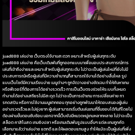
juad888 เล่นง่าย เว็บตรงใช้งานสะดวก เหมาะสำหรับผู้เล่นทุกระดับ
juad888 เล่นง่าย คือเว็บเดิมพันที่ถูกออกแบบมาเพื่อมอบประสบการณ์การ
เล่นที่เข้าถึงง่ายและเหมาะสำหรับผู้เล่นทุกระดับ ไม่ว่าจะเป็นผู้เล่นใหม่ที่ยังไม่มี
ประสบการณ์หรือผู้เล่นที่มีความชำนาญก็สามารถใช้งานได้อย่างลื่นไหล รูป
แบบเว็บไซต์มีความเรียบง่าย เมนูต่างๆ ถูกจัดวางอย่างชัดเจน ทำให้ค้นหาเกม
หรือฟีเจอร์ที่ต้องการได้อย่างรวดเร็ว การเป็นเว็บตรงช่วยให้ระบบทั้งหมด
ทำงานได้อย่างเสถียรไม่มีสะดุด ไม่ว่าจะเป็นการเข้าเกม การเปลี่ยนค่าย กา
รกดสปิน หรือการใช้งานเมนูฝากถอน ทุกอย่างถูกพัฒนาให้ตอบสนองผู้เล่น
อย่างรวดเร็วและไม่ยุ่งยาก ผู้เล่นสามารถเริ่มต้นเล่นเกมที่ชื่นชอบได้ทันทีโดยไม่
ต้องผ่านขั้นตอนซับซ้อน นอกจากนี้เว็บยังมีหมวดหมู่เกมหลากหลาย ไม่ว่าจะเป็น
สล็อต คาสิโนสด เกมยิงปลา หรือเกมเดิมพันรูปแบบอื่นๆ แต่ละเกมถูกคัด
เลือกมาแล้วว่าเล่นง่าย แตกดี และให้ผลตอบแทนสูง ทำให้แม้จะเป็นผู้เล่นที่เพิ่ง