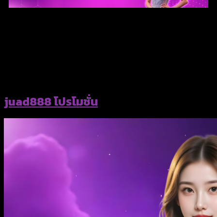
juad888 โปรโมชั่น