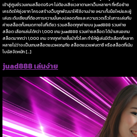
เข้าสู่ศูนย์รวมเกมสล็อตจริงๆ ไม่ต้องเสียเวลาตามหาเว็บหลายๆ ที่หรือย้าย
เครดิตให้ยุ่งยาก โครงสร้างเว็บถูกพัฒนาให้ใช้งานง่าย เหมาะทั้งมือใหม่และผู้
เล่นระดับเซียนที่ต้องการความมั่นคงปลอดภัยและความรวดเร็วในการเล่นกับ
ค่ายสล็อตทั้งหมดภายในที่เดียว รวมสล็อตทุกค่ายบน juad888 รวมค่าย
สล็อต เลือกเล่นได้กว่า 1,000 เกม juad888 รวมค่ายสล็อต ได้นำเสนอเกม
สล็อตมากกว่า 1,000 เกม จากทุกค่ายชั้นนำทั่วโลก ทำให้ผู้เล่นมีตัวเลือกที่หลาก
หลายไม่ว่าจะเป็นเกมสล็อตแนวผจญภัย สล็อตแนวแฟนตาซี หรือสล็อตที่เน้น
โบนัสจัดหนัก […]
juad888 เล่นง่าย