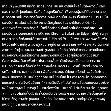
ทางเข้า juad888 มือถือ รองรับทุกระบบ เล่นง่ายลื่นไหล ไม่ต้องดาวน์โหลด
แอป ทางเข้า juad888 มือถือ คือจุดเริ่มต้นสำคัญของผู้เล่นที่ต้องการความ
สะดวกสบายในการเข้าสู่โลกการเดิมพันออนไลน์ เพราะเว็บนี้ออกแบบระบบให้
รองรับการ เล่นผ่านมือถือ อย่างเต็มรูปแบบ ไม่ว่าจะใช้ระบบ iOS หรือ
Android ก็สามารถเข้าสู่เว็บไซต์ได้อย่างลื่นไหลโดยไม่ต้องติดตั้งแอปเพิ่ม
รองรับเบราว์เซอร์หลักทุกชนิด เช่น Chrome, Safari และ Edge ทำให้ผู้เล่นทุก
คนสามารถเข้าถึงเกมได้ง่ายภายในไม่กี่วินาที เว็บนี้เน้นพัฒนาแพลตฟอร์มเพื่อ
ให้ใช้งานได้ง่ายที่สุด ไม่ว่าผู้เล่นจะอยู่ที่บ้าน ในรถ ร้านกาแฟ หรือกำลังเดินทางก็
สามารถเข้าสู่ระบบผ่าน ทางเข้า juad888 มือถือ ได้ทันที ความสะดวกนี้เหมาะ
อย่างยิ่งกับผู้เล่นที่ต้องการเล่นอย่างต่อเนื่องหรือผู้ที่มีเวลาว่างน้อยแต่
ต้องการปั่นสล็อตเพื่อทำกำไรในช่วงสั้น ๆ เว็บยังรองรับเกมหลากหลาย
ประเภท ทั้ง เกมสล็อตมือถือ ที่กำลังได้รับความนิยม คาสิโนสดที่ให้ภาพชัด
ระดับ Full HD และเกมประเภทอื่นที่ออกแบบมาให้เหมาะกับหน้าจอมือถือโดย
เฉพาะ นอกจากนี้ระบบยังถูกออกแบบให้ลื่นไหล ไม่มีการค้างหรือเด้งออกจาก
เกมระหว่างเล่น ซึ่งเป็นปัญหาที่หลายเว็บยังแก้ไม่ได้ ความลื่นไหลของระบบช่วย
เพิ่มโอกาสผู้เล่นในการลุ้นโบนัสหรือฟรีสปิน เพราะไม่เสียจังหวะหรือหลุดออก
จากเกมแบบไม่ทันตั้งตัว อีกทั้งเว็บยังใช้ระบบรักษาความปลอดภัยขั้นสูงเพื่อ
ให้การเข้าสู่ ทางเข้า juad888 มือถือ มีความปลอดภัยมากที่สุด ข้อมูลของผู้
เล่นจะถูกเข้ารหัสอย่างแน่นหนา […]