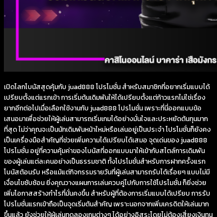
เปิดโลกโบนัสสุดคุ้มกับ juad888 โปรโมชั่น สำหรับสมาชิกที่อยากเริ่มแบบได้
เปรียบตั้งแต่แรกเข้า การเริ่มต้นเดิมพันให้ได้เปรียบตั้งแต่ก้าวแรกไม่ใช่เรื่อง
ยากอีกต่อไปเมื่อเลือกใช้งานกับ juad888 โปรโมชั่น เพราะที่นี่ออกแบบข้อ
เสนอมาเพื่อช่วยให้ผู้เล่นสามารถเริ่มเกมได้อย่างมั่นใจและประหยัดต้นทุนมาก
ที่สุด ไม่ว่าคุณจะเป็นนักเดิมพันหน้าใหม่หรือเล่นอยู่เป็นประจำ โปรโมชั่นก็ยังคง
เป็นเครื่องมือสำคัญที่ช่วยเพิ่มความได้เปรียบได้เสมอ จุดเด่นของ juad888
โปรโมชั่น อยู่ที่ความคุ้มค่าของโบนัสที่ออกแบบมาให้เข้ากับสไตล์การเดิมพัน
ของผู้เล่นแต่ละคนอย่างเป็นธรรมชาติ ทั้งโปรโมชั่นสำหรับการฝากครั้งแรก
โบนัสต้อนรับ หรือแม้แต่กิจกรรมรายวันที่ผู้เล่นสามารถรับได้เรื่อยๆ แบบไม่มี
เงื่อนไขซับซ้อน ยิ่งคุณวางแผนการเล่นควบคู่ไปกับการใช้โปรโมชั่น ก็ยิ่งช่วย
เพิ่มโอกาสสร้างกำไรที่มั่นคงขึ้น สำหรับผู้ที่ต้องการเริ่มแบบได้เปรียบ การรับ
โปรโมชั่นแรกเข้าถือเป็นจุดเริ่มต้นสำคัญ เพราะนอกจากเพิ่มเครดิตให้เล่นมาก
ขึ้นแล้ว ยังช่วยให้ผู้เล่นทดลองเกมต่างๆ ได้อย่างอิสระโดยไม่ต้องเสี่ยงเงินทุน