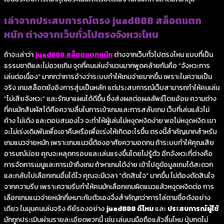
เล่าจากประสบการณ์ตรง juad888
สล็อตแตก
หนัก
ต่างจากเว็บทั่วไปตรงจังหวะไหน
ถ้าจะเล่าว่า
juad888 สล็อตแตกหนัก
ต่างจากเว็บทั่วไปตรงไหน แบบที่เป็น
ธรรมชาติและไม่อวยเกิน จุดที่คนเล่นจำนวนมากพูดคล้ายกันคือ “จังหวะการ
เล่นต่อเนื่อง” มากกว่าการอ้างว่าระบบทำให้เกมจ่ายมากขึ้น เพราะในความเป็น
จริง เกมสล็อตยังอิงการสุ่มเป็นหลัก แต่ประสบการณ์เว็บสามารถทำให้คนเล่น
“ไม่เสียจังหวะ” และรักษาแผนได้ดีขึ้น ซึ่งส่งผลต่อผลลัพธ์โดยอ้อม ความต่าง
ที่คนมักสัมผัสได้คือความลื่นในการเข้าเกมและการสลับเกม เว็บที่เล่นแล้วไม่
ค้าง ไม่เด้ง และตอบสนองไว จะทำให้ผู้เล่นไม่หงุดหงิดง่าย พอไม่หงุดหงิด เขา
จะไม่เร่งเดิมพันเพื่อเอาคืนหรือเพื่อเร่งให้เกิดอะไรขึ้น ตรงนี้สำคัญมากสำหรับ
เกมแนวจ่ายหนัก เพราะเกมแนวนี้ต้องอาศัยความอดทน ถ้าระบบทำให้คุณเสีย
อารมณ์บ่อย คุณจะหลุดกรอบและเล่นแรงขึ้นโดยไม่รู้ตัว อีกจังหวะที่ต่างคือ
การจัดการเมนูและการเข้าถึงเกม ถ้าหาเกมได้ง่าย เข้าไปดูข้อมูลเกมได้สะดวก
และกลับไปเลือกเกมอื่นได้ไว คุณจะมีเวลา “ตัดสินใจ” มากขึ้น ไม่ต้องตัดสินใจ
จากความรีบ เพราะความรีบทำให้คนมักเลือกเกมผิดแนวแล้วหงุดหงิดต่อ การ
เลือกเกมแนวจ่ายหนักที่เหมาะกับตัวเองจึงสำคัญกว่าการไล่ตามชื่อดังอย่าง
เดียว ในมุมคนเล่นจริง คีย์รองอย่าง
juad888 ดีไหม
และ
ประสบการณ์ผู้ใช้
มักถูกประเมินผ่านรายละเอียดพวกนี้ เช่น เล่นบนมือถือแล้วลื่นไหม ปุ่มกดไม่