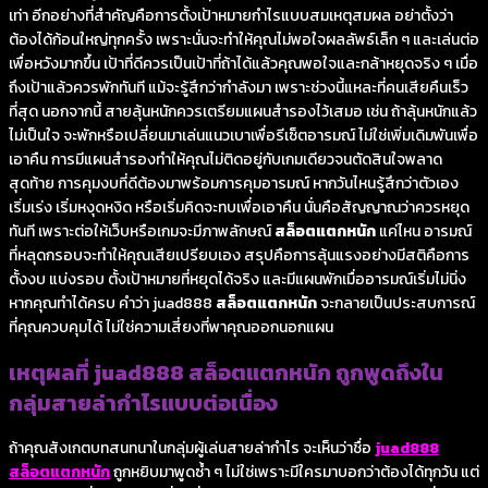
เท่า อีกอย่างที่สำคัญคือการตั้งเป้าหมายกำไรแบบสมเหตุสมผล อย่าตั้งว่า
ต้องได้ก้อนใหญ่ทุกครั้ง เพราะนั่นจะทำให้คุณไม่พอใจผลลัพธ์เล็ก ๆ และเล่นต่อ
เพื่อหวังมากขึ้น เป้าที่ดีควรเป็นเป้าที่ถ้าได้แล้วคุณพอใจและกล้าหยุดจริง ๆ เมื่อ
ถึงเป้าแล้วควรพักทันที แม้จะรู้สึกว่ากำลังมา เพราะช่วงนี้แหละที่คนเสียคืนเร็ว
ที่สุด นอกจากนี้ สายลุ้นหนักควรเตรียมแผนสำรองไว้เสมอ เช่น ถ้าลุ้นหนักแล้ว
ไม่เป็นใจ จะพักหรือเปลี่ยนมาเล่นแนวเบาเพื่อรีเซ็ตอารมณ์ ไม่ใช่เพิ่มเดิมพันเพื่อ
เอาคืน การมีแผนสำรองทำให้คุณไม่ติดอยู่กับเกมเดียวจนตัดสินใจพลาด
สุดท้าย การคุมงบที่ดีต้องมาพร้อมการคุมอารมณ์ หากวันไหนรู้สึกว่าตัวเอง
เริ่มเร่ง เริ่มหงุดหงิด หรือเริ่มคิดจะทบเพื่อเอาคืน นั่นคือสัญญาณว่าควรหยุด
ทันที เพราะต่อให้เว็บหรือเกมจะมีภาพลักษณ์
สล็อตแตกหนัก
แค่ไหน อารมณ์
ที่หลุดกรอบจะทำให้คุณเสียเปรียบเอง สรุปคือการลุ้นแรงอย่างมีสติคือการ
ตั้งงบ แบ่งรอบ ตั้งเป้าหมายที่หยุดได้จริง และมีแผนพักเมื่ออารมณ์เริ่มไม่นิ่ง
หากคุณทำได้ครบ คำว่า juad888
สล็อตแตกหนัก
จะกลายเป็นประสบการณ์
ที่คุณควบคุมได้ ไม่ใช่ความเสี่ยงที่พาคุณออกนอกแผน
เหตุผลที่ juad888
สล็อตแตกหนัก
ถูกพูดถึงใน
กลุ่มสายล่ากำไรแบบต่อเนื่อง
ถ้าคุณสังเกตบทสนทนาในกลุ่มผู้เล่นสายล่ากำไร จะเห็นว่าชื่อ
juad888
สล็อตแตกหนัก
ถูกหยิบมาพูดซ้ำ ๆ ไม่ใช่เพราะมีใครมาบอกว่าต้องได้ทุกวัน แต่