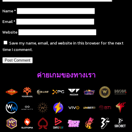
Name
*
Email
*
Website
Save my name, email, and website in this browser for the next
time I comment.
ค่ายเกมของทางเรา