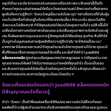
หลุดใช่ไหม และมีอาการหน่วงช่วงคนเยอะหรือเปล่า เพราะสิ่งเหล่านี้เป็นตัว
กำหนดว่าคุณจะเล่นตามแผนได้หรือจะไหลตามอารมณ์ อีกความต่างที่หลายคน
พูดถึงคือความรู้สึกว่า “จังหวะใหญ่เมื่อมาแล้วไม่สะดุด” กล่าวคือช่วงที่กำลังลุ้น
รอบโบนัสหรือกำลังอยู่ในจังหวะที่ต้องกดต่อเนื่อง ถ้าระบบนิ่ง คุณจะไม่เสีย
จังหวะและไม่เสียสมาธิ ทำให้คุณเล่นต่อได้แบบไม่หลุดความตั้งใจ แม้สิ่งนี้ไม่ได้
เปลี่ยนโอกาสทางคณิตศาสตร์ของเกม แต่เปลี่ยนคุณภาพการตัดสินใจของผู้
เล่น ซึ่งมีผลต่อการคุมงบและการรู้จักหยุดหลังได้ก้อนใหญ่ สุดท้าย สิ่งที่ทำให้
เว็บดูต่างในมุมคนเล่นสายลุ้นหนักคือความรู้สึกว่ามัน “พาให้เล่นเป็นระบบ”
มากกว่าพาให้เล่นตามอารมณ์ ถ้าคุณเข้ามาแล้วจัดการทุกอย่างได้ง่าย คุณจะมี
พื้นที่คิดและมีโอกาสหยุดตามแผนได้มากขึ้น และนั่นทำให้คำว่า juad888
สล็อตแตกหนัก
ถูกเล่าแบบมีเหตุผลมากกว่าการพูดลอย ๆ ว่าดีทุกอย่าง หาก
คุณอยากลองให้แฟร์ ให้เริ่มจากเกมแนวจ่ายหนักที่คุณเข้าใจ ตั้งงบเป็นรอบ
และสังเกตว่าคุณเล่นได้ต่อเนื่องโดยไม่หงุดหงิดหรือไม่ แล้วคุณจะเห็นเองว่า
ความต่างของประสบการณ์อยู่ตรงจังหวะไหนจริง ๆ
จังหวะที่คนเล่นมักบอกว่า juad888
สล็อตแตกหนัก
มีสัญญาณอะไรที่ควรรู้
คำว่า “จังหวะ” เป็นคำที่คนเล่นสล็อตใช้กันบ่อย เพราะแม้จะไม่มีใครกำหนด
ผลลัพธ์ได้ แต่ผู้เล่นจำนวนมากจะเริ่มสังเกตพฤติกรรมของตัวเองและรูปแบบ